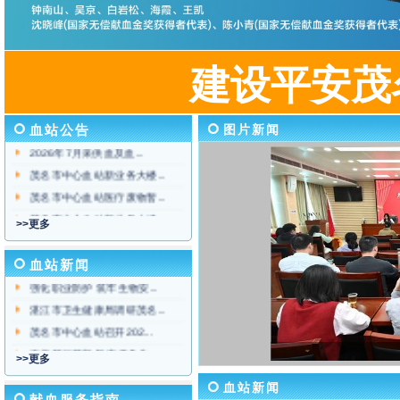
建设平安茂
茂名市中心血站家具采购项...
图片新闻
血站公告
大力弘扬宪法精神
2026年7月采供血及血...
茂名市中心血站新业务大楼...
茂名市中心血站医疗废物暂...
血站精
茂名市中心血站新业务大楼...
>>更多
茂名市中心血站顺利通过再...
血站新闻
大爱、和
强化职业防护 筑牢生物安...
湛江市卫生健康局调研茂名...
茂名市中心血站召开202...
奋楫笃行开新局 实干争先...
>>更多
血站新闻