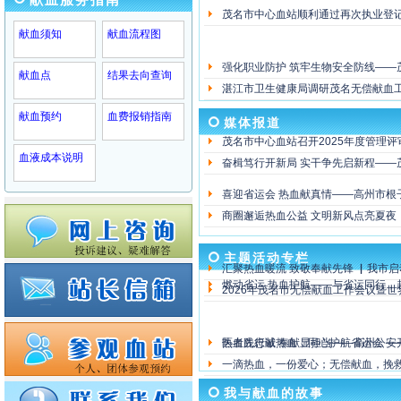
献血服务指南
茂名市中心血站顺利通过再次执业登
献血须知
献血流程图
强化职业防护 筑牢生物安全防线——茂
献血点
结果去向查询
湛江市卫生健康局调研茂名无偿献血
献血预约
血费报销指南
媒体报道
茂名市中心血站召开2025年度管理评
血液成本说明
奋楫笃行开新局 实干争先启新程——茂
喜迎省运会 热血献真情——高州市根
商圈邂逅热血公益 文明新风点亮夏夜 
主题活动专栏
汇聚热血暖流 致敬奉献先锋 ▏我市启动
燃动省运 热血护航——与省运同行，
2026年茂名市无偿献血工作会议暨世
热血践忠诚 奉献显担当——高州公安
医者先行献热血，同心护航省运会 ——
一滴热血，一份爱心；无偿献血，挽救生
我与献血的故事