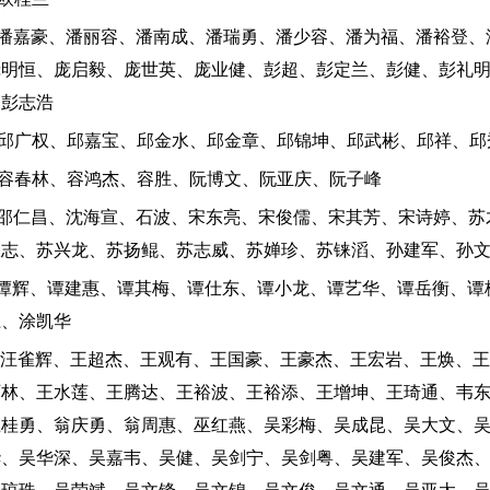
：潘嘉豪、潘丽容、潘南成、潘瑞勇、潘少容、潘为福、潘裕登、
庞明恒、庞启毅、庞世英、庞业健、彭超、彭定兰、彭健、彭礼
、彭志浩
：邱广权、邱嘉宝、邱金水、邱金章、邱锦坤、邱武彬、邱祥、邱
：容春林、容鸿杰、容胜、阮博文、阮亚庆、阮子峰
：邵仁昌、沈海宣、石波、宋东亮、宋俊儒、宋其芳、宋诗婷、苏
权志、苏兴龙、苏扬鲲、苏志威、苏婵珍、苏铼滔、孙建军、孙
：谭辉、谭建惠、谭其梅、谭仕东、谭小龙、谭艺华、谭岳衡、谭
江、涂凯华
：汪雀辉、王超杰、王观有、王国豪、王豪杰、王宏岩、王焕、
石林、王水莲、王腾达、王裕波、王裕添、王增坤、王琦通、韦
温桂勇、翁庆勇、翁周惠、巫红燕、吴彩梅、吴成昆、吴大文、
华、吴华深、吴嘉韦、吴健、吴剑宁、吴剑粤、吴建军、吴俊杰