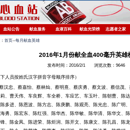
血站公告
献血服务
血液百科
献血光荣榜
志愿者之家
置：
首页
--
每月献血英雄
2016年1月份献全血400毫升英雄
发布时间：2016/2/1 浏览次数：9646
以下人员按姓氏汉字拼音字母顺序排序）
：蔡汉忠、蔡嘉怡、蔡林灿、蔡明熹、蔡庆勇、蔡文波、蔡信茂、
曹莉、曹天伟、车良辉、车全桥、车应艺、车玉叶、陈朝曹、陈
、陈多进、陈恩波、陈方志、陈庚鹏、陈观亮、陈光忠、陈广明
陈海勇、陈宏东、陈红强、陈华杰、陈华敏、陈华清、陈华文、
剑锋、陈金凤、陈进荣、陈炬润、陈开文、陈康文、陈孔昌、陈