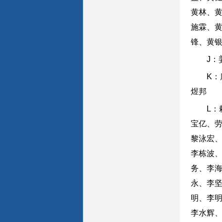
黄林、
施霖、
锋、黄
J
K
煜邦
L
宝亿、
黎泳宏
李栋波
务、李
永、李
明、李
李水辉