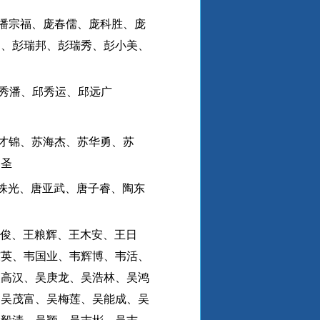
潘宗福、庞春儒、庞科胜、庞
明、彭瑞邦、彭瑞秀、彭小美、
秀潘、邱秀运、邱远广
才锦、苏海杰、苏华勇、苏
文圣
株光、唐亚武、唐子睿、陶东
王俊、王粮辉、王木安、王日
东英、韦国业、韦辉博、韦活、
吴高汉、吴庚龙、吴浩林、吴鸿
、吴茂富、吴梅莲、吴能成、吴