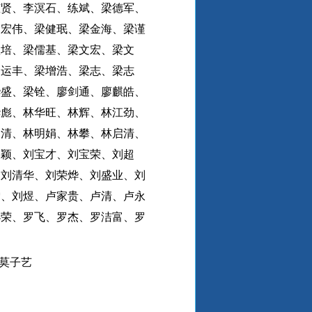
芷贤、李溟石、练斌、梁德军、
梁宏伟、梁健珉、梁金海、梁谨
秋培、梁儒基、梁文宏、梁文
梁运丰、梁增浩、梁志、梁志
烨盛、梁铨、廖剑通、廖麒皓、
华彪、林华旺、林辉、林江劲、
良清、林明娟、林攀、林启清、
凌颖、刘宝才、刘宝荣、刘超
、刘清华、刘荣烨、刘盛业、刘
雪、刘煜、卢家贵、卢清、卢永
小荣、罗飞、罗杰、罗洁富、罗
莫子艺