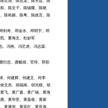
、陈世清、陈思龙、陈天运、陈
卫权、陈文子、陈锡耀、陈晓
思、陈裕媚、陈粤、陈政言、陈
邓剑奇、邓金水、邓明宇、邓
丁凯、董海文、杜妙军
志、冯艳、冯艺虎、冯志霖、
龚衍忠、龚毓雄、官玲、郭彩
涛、何建辉、何建文、何李
、侯文杰、胡福南、胡光模、胡
、黄飞、黄广森、黄广锡、黄海
华惠、黄华坚、黄嘉俊、黄家
明、黄康华、黄蓝红、黄良海、