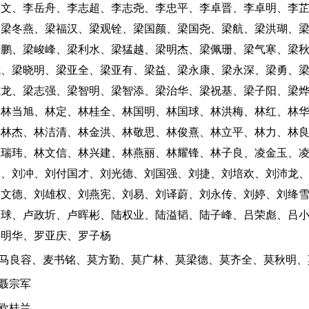
育文、李岳舟、李志超、李志尧、李忠平、李卓晋、李卓明、李
、梁冬燕、梁福汉、梁观铨、梁国颜、梁国尧、梁航、梁洪瑚、
进鹏、梁峻峰、梁利水、梁猛越、梁明杰、梁佩珊、梁气寒、梁
武、梁晓明、梁亚全、梁亚有、梁益、梁永康、梁永深、梁勇、
志龙、梁志强、梁智明、梁智添、梁治华、梁祝基、梁子阳、梁
、林当旭、林定、林桂全、林国明、林国球、林洪梅、林红、林
、林杰、林洁清、林金洪、林敬思、林俊熹、林立平、林力、林
林瑞玮、林文信、林兴建、林燕丽、林耀锋、林子良、凌金玉、
朝、刘冲、刘付国才、刘光德、刘国强、刘捷、刘培欢、刘沛龙
刘文德、刘雄权、刘燕宪、刘易、刘译蔚、刘永传、刘婷、刘绛
振球、卢政圻、卢晖彬、陆权业、陆溢韬、陆子峰、吕荣彪、吕
罗明华、罗亚庆、罗子杨
：马良容、麦书铭、莫方勤、莫广林、莫梁德、莫齐全、莫秋明、
聂宗军
欧桂兰