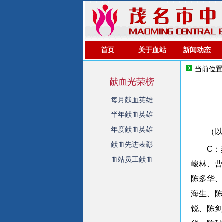
首页
关于血站
新闻动态
当前位
献血光荣榜
每月献血英雄
半年献血英雄
年度献血英雄
（
献血先进表彰
C
血站员工献血
峻林、
陈多华
海生、
锐、陈