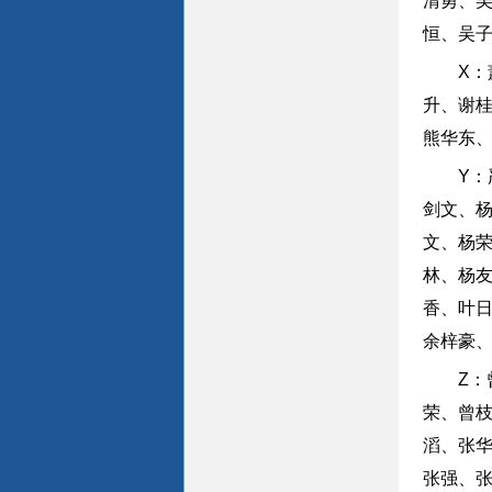
清勇、
恒、吴
X
升、谢
熊华东
Y
剑文、
文、杨
林、杨
香、叶
余梓豪
Z
荣、曾
滔、张
张强、