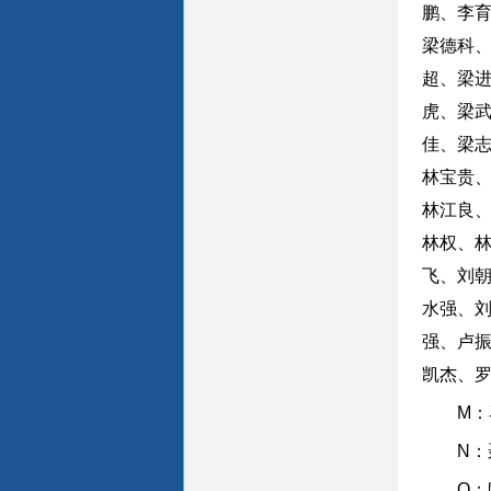
鹏、李
梁德科
超、梁
虎、梁
佳、梁
林宝贵
林江良
林权、
飞、刘
水强、
强、卢
凯杰、
M
N：
O：