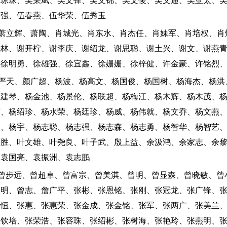
吴琼珠、吴荣斌、吴文锋、吴文锦、吴文俊、吴文通、吴亚太、
子强、伍春燕、伍华荣、伍秀玉
：萧立辉、萧陶、肖城光、肖东水、肖杰任、肖妹军、肖培权、肖
桂林、谢开柠、谢李庆、谢绍龙、谢思聪、谢土兴、谢文、谢燕
、徐明勇、徐雄强、徐宜鑫、徐姗姗、徐梓健、许金豪、许铭烈
：严天、颜广超、杨波、杨高文、杨国俊、杨国树、杨海杰、杨洪
杨建琴、杨金池、杨景伦、杨联超、杨梅江、杨木辉、杨木茂、
荣、杨绍珍、杨水荣、杨廷珍、杨威、杨伟就、杨文乔、杨文燕
友、杨宇、杨志聪、杨志强、杨志森、杨志勇、杨智华、杨智艺
日胜、叶文雄、叶尧良、叶子武、殷上益、余汲鸿、余家志、余
、袁国亮、袁振洲、袁志鹏
：曾步远、曾超卓、曾富宗、曾美淇、曾明、曾显森、曾晓敏、曾
枝明、曾志、詹广平、张彬、张恩铭、张刚、张冠龙、张广锋、
华恒、张惠、张惠荣、张金成、张金铭、张军、张两广、张美兰
张钦培、张荣浩、张容珠、张绍彬、张树海、张艳玲、张燕明、