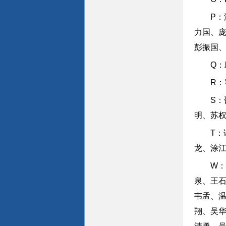
P
力国、
彭振国
Q
R
S
明、苏
T
龙、涂
W
泉、王
韦孟、
翔、吴