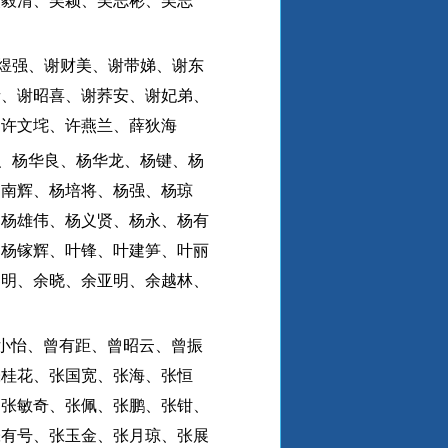
吴毅清、吴颖、吴志彬、吴志
煜强、谢财美、谢带娣、谢东
青、谢昭喜、谢荞安、谢妃弟、
、许文垞、许燕兰、薛狄海
、杨华良、杨华龙、杨键、杨
杨南辉、杨培将、杨强、杨琼
、杨雄伟、杨义贤、杨永、杨有
、杨镓辉、叶锋、叶建笋、叶丽
黎明、余晓、余亚明、余越林、
小怡、曾有距、曾昭云、曾振
张桂花、张国宽、张海、张恒
、张敏奇、张佩、张鹏、张钳、
张有号、张玉金、张月琼、张展