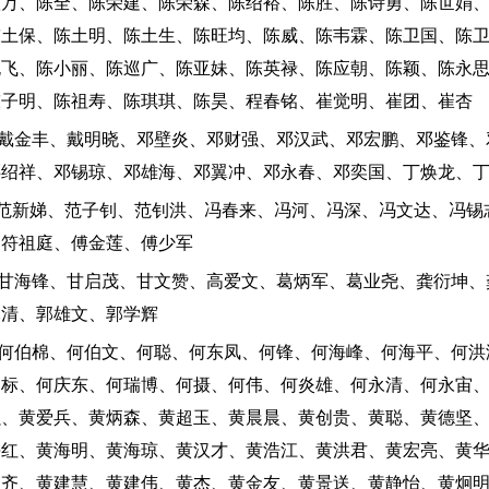
秋万、陈全、陈荣建、陈荣森、陈绍裕、陈胜、陈诗勇、陈世娟
陈土保、陈土明、陈土生、陈旺均、陈威、陈韦霖、陈卫国、陈
晓飞、陈小丽、陈巡广、陈亚妹、陈英禄、陈应朝、陈颖、陈永
陈子明、陈祖寿、陈琪琪、陈昊、程春铭、崔觉明、崔团、崔杏
：戴金丰、戴明晓、邓壁炎、邓财强、邓汉武、邓宏鹏、邓鉴锋、
邓绍祥、邓锡琼、邓雄海、邓翼冲、邓永春、邓奕国、丁焕龙、
：范新娣、范子钊、范钊洪、冯春来、冯河、冯深、冯文达、冯锡
、符祖庭、傅金莲、傅少军
：甘海锋、甘启茂、甘文赞、高爱文、葛炳军、葛业尧、龚衍坤、
木清、郭雄文、郭学辉
：何伯棉、何伯文、何聪、何东凤、何锋、何海峰、何海平、何洪
乃标、何庆东、何瑞博、何摄、何伟、何炎雄、何永清、何永宙
强、黄爱兵、黄炳森、黄超玉、黄晨晨、黄创贵、黄聪、黄德坚
海红、黄海明、黄海琼、黄汉才、黄浩江、黄洪君、黄宏亮、黄
健齐、黄建慧、黄建伟、黄杰、黄金友、黄景送、黄静怡、黄炯