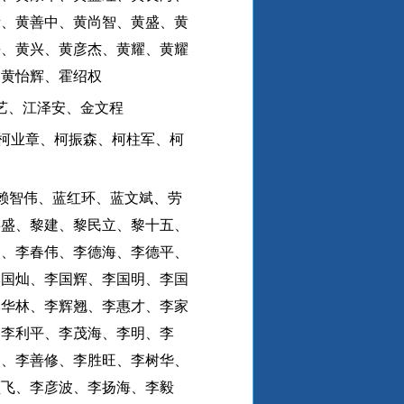
青、黄善中、黄尚智、黄盛、黄
平、黄兴、黄彦杰、黄耀、黄耀
、黄怡辉、霍绍权
艺、江泽安、金文程
柯业章、柯振森、柯柱军、柯
赖智伟、蓝红环、蓝文斌、劳
嘉盛、黎建、黎民立、黎十五、
贤、李春伟、李德海、李德平、
李国灿、李国辉、李国明、李国
李华林、李辉翘、李惠才、李家
、李利平、李茂海、李明、李
炎、李善修、李胜旺、李树华、
颜飞、李彦波、李扬海、李毅