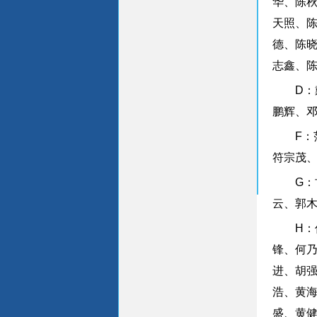
华、陈
天照、
德、陈
志鑫、
D
鹏辉、
F
符宗茂
G
云、郭
H
锋、何
进、胡
浩、黄
盛、黄