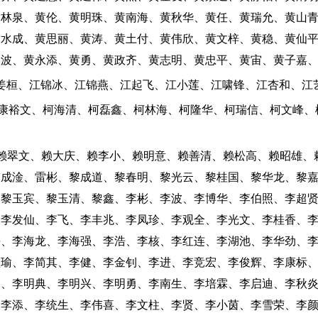
黄林泉、黄伦、黄明珠、黄南海、黄秋华、黄任、黄瑞允、黄山
黄水成、黄思丽、黄涛、黄土付、黄伟欣、黄文梓、黄稳、黄仙
银波、黄永添、黄勇、黄政齐、黄志明、黄忠平、黄宙、黄子嘉
：姜桓、江锦冰、江锦燕、江起飞、江小莲、江啸锋、江杏和、江
：康裕文、柯海清、柯磊鑫、柯林海、柯隆华、柯瑞信、柯文峰、
：赖翠文、赖大庆、赖李小、赖明意、赖善清、赖松高、赖昭雄、
劳成淦、雷彬、黎成道、黎春明、黎光云、黎桂国、黎华龙、黎
、黎玉宾、黎玉清、黎鑫、李彬、李波、李博华、李伯照、李超
、李发仙、李飞、李丰兆、李凤珍、李观全、李光文、李桂香、
海、李海龙、李海强、李浩、李核、李红连、李湖池、李华劲、
坚瑜、李简其、李健、李金钊、李进、李竞宏、李俊辉、李康标
明、李明典、李明兴、李明勇、李南生、李培霖、李启迪、李秋
、李添、李统生、李伟喜、李文柱、李贤、李小茵、李雪荣、李