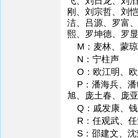
飞、刘日龙、刘
刚、刘宗哲、刘
洁、吕源、罗富
熙、罗坤德、罗
M：麦林、蒙
N：宁柱声
O：欧江明、欧
P：潘海兵、
旭、庞土春、庞
Q：戚发康、
R：任观武、
S：邵建文、