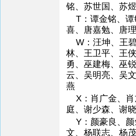
铭、苏世国、苏
T：谭金铭、
喜、唐嘉勉、唐
W：汪坤、王
林、王卫平、王
勇、巫建梅、巫
云、吴明亮、吴
燕
X：肖广金、
庭、谢少森、谢
Y：颜豪良、
文、杨联志、杨