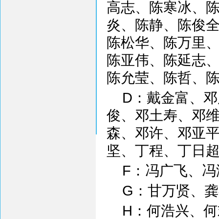
高志、陈寒冰、
炎、陈静、陈俊
陈松华、陈万里
陈亚伟、陈延志
陈允莹、陈哲、
D：戴金富、
俊、邓土寿、邓
森、邓许、邓亚
坚、丁程、丁日
F：冯广飞、冯
G：甘万贤、
H：何浩兴、