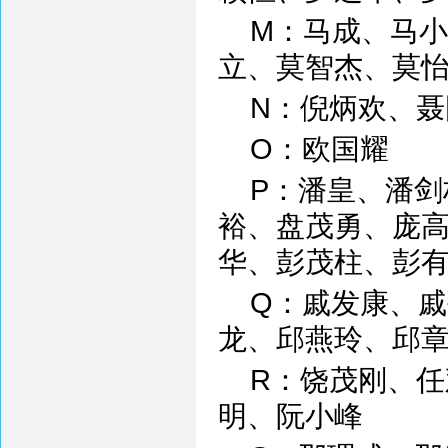
M：马成、马
立、莫智杰、莫
N：倪炳欢、
O：欧国耀
P：潘皇、潘
裕、盘茂勇、庞
华、彭茂柱、彭
Q：戚发康、
龙、邱燕玲、邱
R：饶茂刚、
明、阮小峰