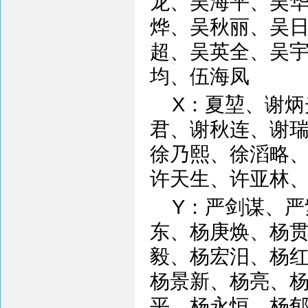
龙、吴海平、吴
烨、吴秋丽、吴
超、吴英全、吴
均、伍海凤
X：夏堃、谢
君、谢秋连、谢
徐乃熙、徐滔略
许天生、许亚林
Y：严剑谋、
东、杨庚焕、杨
毅、杨宏汨、杨
杨景新、杨亮、
平、杨永恒、杨