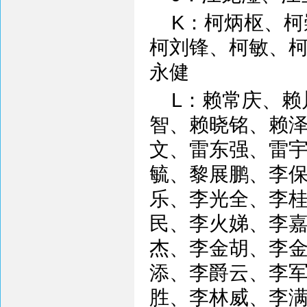
K：柯炳枢、
柯刘锋、柯敏、
永健
L：赖常庆、
智、赖晓铭、赖
文、雷东强、雷
毓、黎展鹏、李
乐、李光全、李
民、李火娣、李
杰、李金胡、李
添、李爵云、李
胜、李林威、李