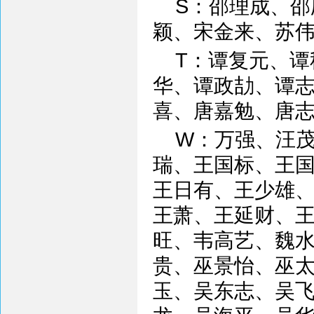
S：邵理成、
颖、宋金来、苏
T：谭复元、
华、谭政劼、谭
喜、唐嘉勉、唐
W：万强、汪
瑞、王国标、王
王日有、王少雄
王萧、王延财、
旺、韦高艺、魏
贵、巫景怡、巫
玉、吴东志、吴