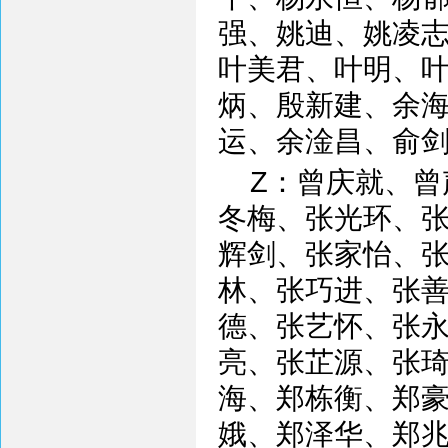
强、姚迪、姚凌
叶美君、叶明、
炳、殷新建、余
运、余淦昌、俞
Z：曾庆就、
冬梅、张光环、
辉剑、张家怡、
林、张巧进、张
德、张艺怀、张
亮、张芷源、张
海、郑栋衡、郑
娥、郑泽华、郑