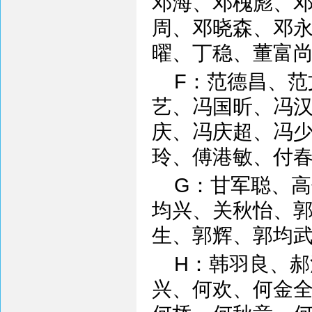
邓海、邓槐彪、
周、邓晓森、邓
曜、丁稳、董富
F：范德昌、
艺、冯国昕、冯
庆、冯庆超、冯
玲、傅港敏、付
G：甘军聪、
均兴、关秋怡、
生、郭辉、郭均
H：韩羽良、
兴、何欢、何金