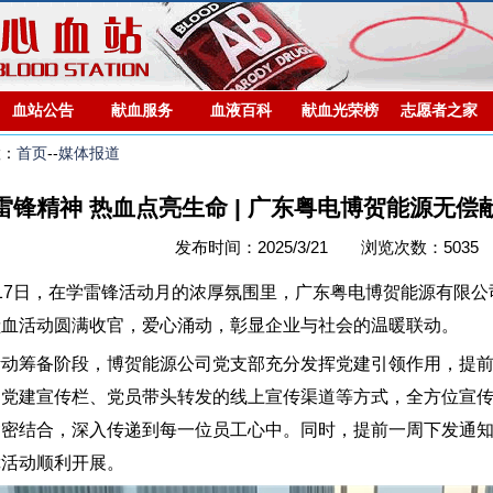
血站公告
献血服务
血液百科
献血光荣榜
志愿者之家
置：
首页
--
媒体报道
雷锋精神 热血点亮生命 | 广东粤电博贺能源无
发布时间：2025/3/21 浏览次数：5035
月17日，在学雷锋活动月的浓厚氛围里，广东粤电博贺能源有限
献血活动圆满收官，爱心涌动，彰显企业与社会的温暖联动。
活动筹备阶段，博贺能源公司党支部充分发挥党建引领作用，提
部党建宣传栏、党员带头转发的线上宣传渠道等方式，全方位宣
紧密结合，深入传递到每一位员工心中。同时，提前一周下发通
障活动顺利开展。