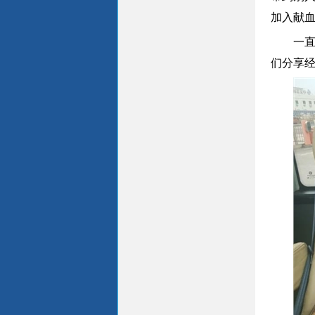
加入献
一
们分享